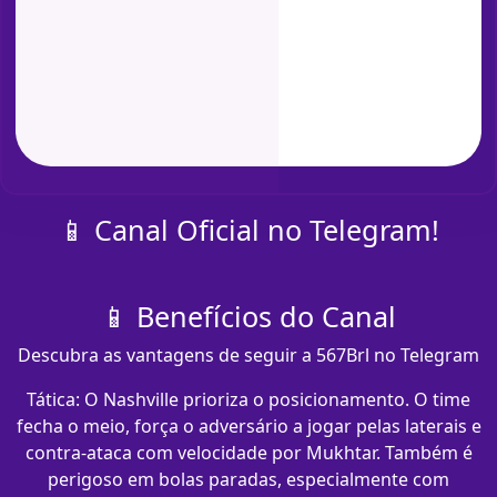
📱 Canal Oficial no Telegram!
📱 Benefícios do Canal
Descubra as vantagens de seguir a 567Brl no Telegram
Tática: O Nashville prioriza o posicionamento. O time
fecha o meio, força o adversário a jogar pelas laterais e
contra-ataca com velocidade por Mukhtar. Também é
perigoso em bolas paradas, especialmente com