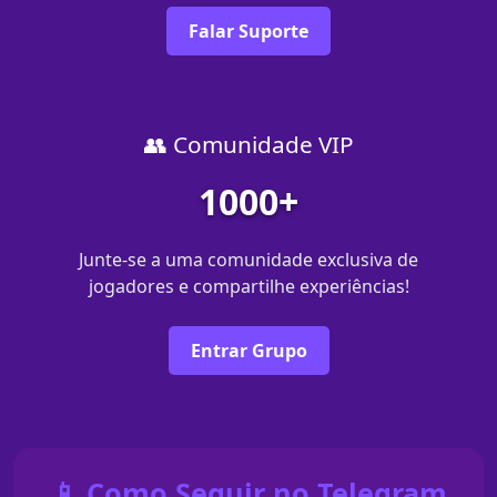
Falar Suporte
👥 Comunidade VIP
1000+
Junte-se a uma comunidade exclusiva de
jogadores e compartilhe experiências!
Entrar Grupo
📱 Como Seguir no Telegram