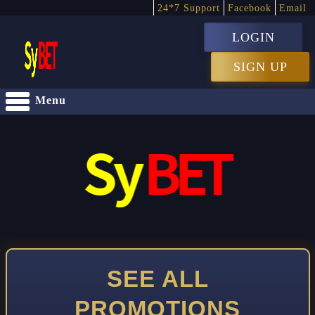
24*7 Support
Facebook
Email
LOGIN
SIGN UP
Menu
SEE ALL
PROMOTIONS