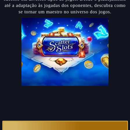
até a adaptação às jogadas dos oponentes, descubra como
se tornar um maestro no universo dos jogos.