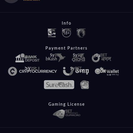
Info
Payment Partners
Gaming License